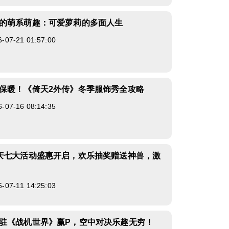
的萌系萌趣：可爱萝莉的多面人生
7-21 01:57:00
保暖！《倚天2外传》冬季服饰秀全攻略
7-16 08:14:35
庆七大活动盛惠开启，欢乐抽奖赠送神兽，激
7-11 14:25:03
驻《战机世界》赢P，空中对决乐趣无穷！