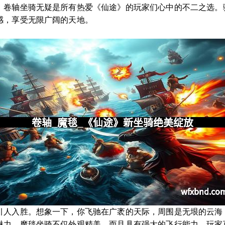
，卷轴坐骑无疑是所有热爱《仙途》的玩家们心中的不二之选。
感，享受无限广阔的天地。
引人入胜。想象一下，你飞驰在广袤的天际，周围是无垠的云海
魅力。魔毯坐骑不仅外观精美，而且具有强大的飞行能力，玩家