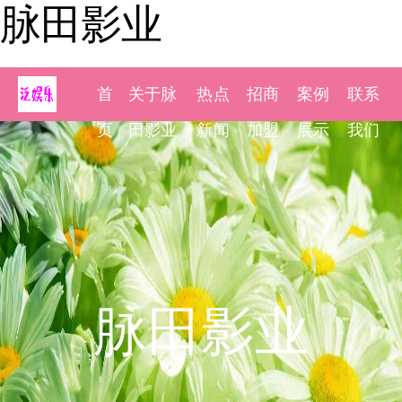
脉田影业
首
关于脉
热点
招商
案例
联系
页
田影业
新闻
加盟
展示
我们
脉田影业